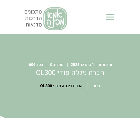
אמא מכינה - מכורי נינג'ה
אתר המרכז אלפי מתכונים והסברים על הנינג'ות NINJA
בית
מידע כללי
בלוג
סרטונים
1 בינואר 2024
0
606
מתכונים של אמא מכינה
הכרת נינג'ה פודי OL300
מתכונים של מכורי נינג’ה
בית
הכרת נינג'ה פודי OL300
סרטונים
מי אני?
צור קשר
סדנאות