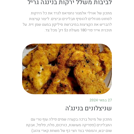
לביבות משלל ירקות בנינגה גריל
מתכון של אורלי אלמגור נחמיאס לגרד את כל הירקות
לסחוט מנוזלים להוסיף תבלינים וביצים. ליצור קציצות
להבריש את הקציצות במיברשת סיליקון במעט שמן זית. על
תוכנית אייר פרי 180 מעולת כ5 דק' מכל צד.
27 במאי 2024
שניצלונים בנינג'ה
מתכון של מיטל ברכה בקערה שמים פילה עוף טרי עם
התבלינים (פפריקה מעושנת, כורכום, מלח, פלפל, אבקת
שום יבש, והמסתי בצד חצי כף של משחת קארי צהוב)