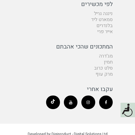
לפי מכשירים
נינגה גריל
סמארט ליד
בלנדרים
אייר פרי
המתכונים שהכי אהבתם
מג'דרה
חמין
סלט כרוב
מרק עוף
עקבו אחרי
Developed by Digiproduct - Digital Solutions Ltd