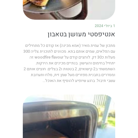
1 ביולי 2024
אנטיפסטי מעושן בטאבון
מתכון של עמית מאיר (אמא מכינה) אז קודם כל מתחילים
עם הפלאים, שמים אותם בתא. מכוונים לתוכנית צליה 300
מעלות כ30 דק. לוחצים קודם על woodfire flavour זה
יתחיל בחימום והעישון. בנתיים מכינים את הירקות.
השתמשתי ב2 קישואים, 2 בטטות ו2 בצלים. חוצים אותם 2
ומסדרים בתבנית מפזרים מעל שמן זית, מלח ותערובת
עשבי תיבול. ברגע שיופיע להוסיף את האוכל…