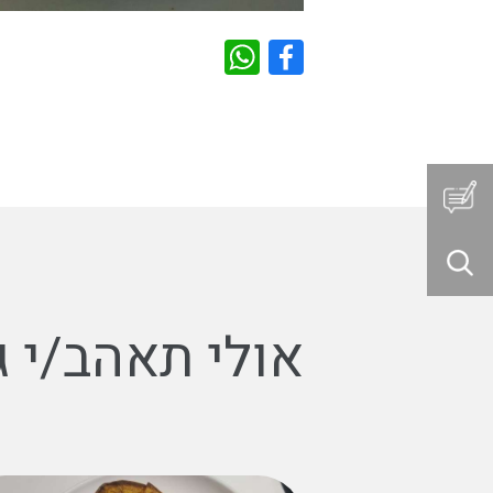
אולי תאהב/י ג