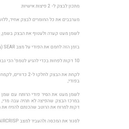
מתכון לבצק ל- 2 פיצות אישיות:
מערבבים את כל החומרים לבצק אחיד, ללוש כ- 10 ד
לשמן מעט קערה ולעטוף את הבצק בשמן, לתת לבצק לנוח 10
בזמן הזה לחמם את הפודי על מצב SEAR (בישול/צריבה)
10 דקות לפחות בכדי להגיע לטמפ' הכי גבוהה
לקחת את הבצק לחלקו
בפודי,
לשמן מעט את הסיר פודי הרותח עם שמן זי
דקות למרוח את הרוטב שהכנתם להניח את ה
לסגור את המכסה ולהעביר למצב AIRCRISP (טיגון באוויר חם) למשך 6-7 דקות 200 מעלות.