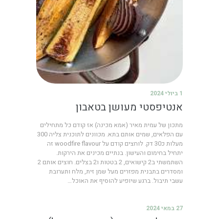
1 ביולי 2024
אנטיפסטי מעושן בטאבון
מתכון של עמית מאיר (אמא מכינה) אז קודם כל מתחילים
עם הפלאים, שמים אותם בתא. מכוונים לתוכנית צליה 300
מעלות כ30 דק. לוחצים קודם על woodfire flavour זה
יתחיל בחימום והעישון. בנתיים מכינים את הירקות.
השתמשתי ב2 קישואים, 2 בטטות ו2 בצלים. חוצים אותם 2
ומסדרים בתבנית מפזרים מעל שמן זית, מלח ותערובת
עשבי תיבול. ברגע שיופיע להוסיף את האוכל…
27 במאי 2024