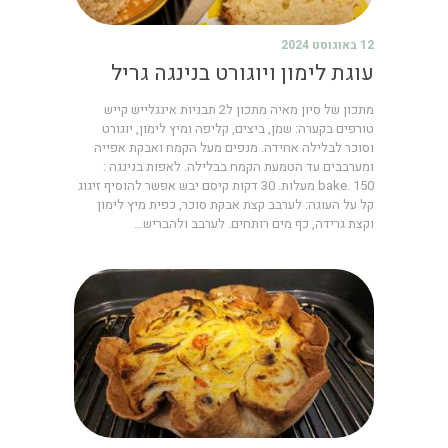
12 באוגוסט 2024
עוגת לימון ויוגורט בנינגה גריל
מתכון של סיון מאיה מתכון ל2 תבניות אינגלייש קייש
טורפים בקערה: שמן, ביצים, קליפה ומיץ לימון, יוגורט
וסוכר לבלילה אחידה. מנפים מעל הקמח ואבקת אפייה
ומערבבים עד הטמעת הקמח בבלילה. לאפות בנינגה :
bake. 150 מעלות. 30 דקות קיסם יבש אפשר להוסיף זיגוג
קל על העוגה: לערבב קצת אבקת סוכר, כפית מיץ לימון
וקצת גרידה, כף מים רותחים. לערבב ולהבריש…