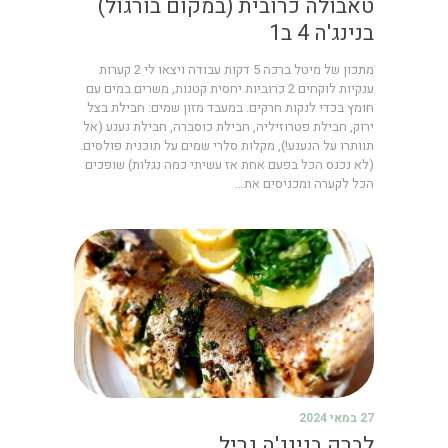
טאבולה כרובית (במקום בורגול)
בנינג'ה 4 ב1
מתכון של מיטל ברכה 5 דקות עבודה ויצאו לי 2 קערות
ענקיות לוקחים 2 כרוביות יחסית קטנות, משרים במים עם
חומץ בכדי לנקות חרקים. במעבד מזון שמים: חבילת בצל
ירוק, חבילת פטרוזיליה, חבילת כוסברה, חבילת נענע (אל
תוותרו על הנענע!), מקלות סלרי שמים על תוכנית פולסים.
(לא נכנס הכל בפעם אחת אז עשיתי כמה נגלות) שופכים
הכל לקערה ומכניסים את…
27 במאי 2024
לברק בנינג'ה גריל