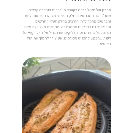
מתכון של מיטל ברכה בקערה מערבבים כוסברה קצוצה,
שמנ"ז ושום. מכניסים בחלק הפנימי של הדג פרוסות לימון
ומברשים מהמרינדה. חורצים בחלק העליון חריצים
ומכניסים גם בחריצים מהמרינדה. מפסרים מעל קצת מלח
גס ופלפל שחור גרוס. מדליקים את הגריל על גריל High ל6
דקות שמבקש להכניס מכניסים. אין צורך להפוך את הדג
באמצע.