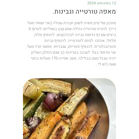
12 באוגוסט 2024
מאפה טורטייה וגבינות.
מתכון של סיון מאיה לשמן תבנית עגולה (אני שמתי מעל
נייר). להניח טורטייה גדולה שתבצבץ בשוליים. לטרוף 3
ביצים עם כף גדושה גבינה לבנה/קוטג. להוסיף מלח,
פלפל, אורגנו. למזוג לטורטייה. להוסיף גבינת
פטה/בולגרית. להוסיף פטריות, עגבניות. אפשר תרד מעל.
אני פרסתי בצל. לערבב בעדינות כך שגם החלק העליון
יהיה טבול מעט בבלילה. מצב אפייה 170 מעלות כחצי
שעה (יש לי…