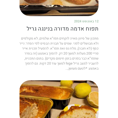
12 באוגוסט 2024
תפוח אדמה מדורה בנינגה גריל
מתכון של סיוון מאיה לוקחים תפו"א שלמים, לא מקולפים
ולא מבושלים לפני. שמים על תבנית הבסיס לפי הסדר: נייר
כסף (לא חובה), מלח גס ואת תפו"א. להפעיל תכנית אייר
פריי 200 מעלות למשך 20 דק. להפוך באמצע (זה בסדר
שתפו"א כבר בפנים בזמן חימום מקדים). בתום התכנית,
להעביר למצב גריל hige למשך עוד 20 דקות. גם להפוך
באמצע. *לטעם מעושן,…