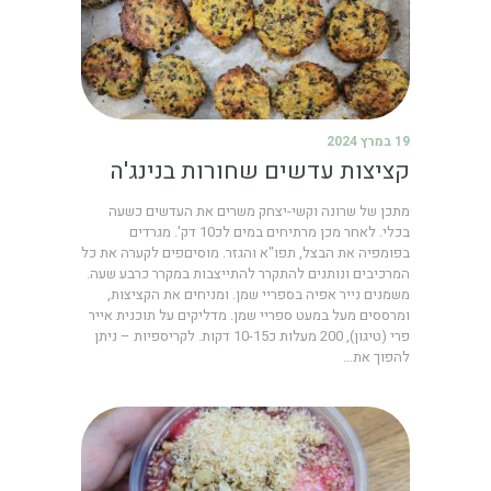
19 במרץ 2024
קציצות עדשים שחורות בנינג'ה
מתכן של שרונה וקשי-יצחק משרים את העדשים כשעה
בכלי. לאחר מכן מרתיחים במים לכ10 דק'. מגרדים
בפומפיה את הבצל, תפו"א והגזר. מוסיםפים לקערה את כל
המרכיבים ונותנים להתקרר להתייצבות במקרר כרבע שעה.
משמנים נייר אפיה בספריי שמן. ומניחים את הקציצות,
ומרססים מעל במעט ספריי שמן. מדליקים על תוכנית אייר
פרי (טיגון), 200 מעלות כ10-15 דקות. לקריספיות – ניתן
להפוך את…