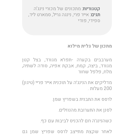
קטגוריות:
מתכונים של מכורי נינג’ה
תגים:
אייר פרי
,
נינגה גריל
,
סמארט ליד
,
ספידי
,
פודי
מתכון של גלית מילוא
מערבבים בקערה -תפו׳א מגורד, בצל קטן
מגורד, ביצה, קמח, אבקת אפיה, סודה לשתיה,
מלח, פלפל שחור
מדליקים את הנינג׳ה על תוכנית אייר פריי (טיגון)
200 מעלות .
לרסס את התבנית בשפריץ שמן.
לסנן את התערובת מהנוזלים.
כשהנינג׳ה חם להכניס לביבות עם כף.
לאחר שקצת מתייצב לרסס שפריץ שמן גם